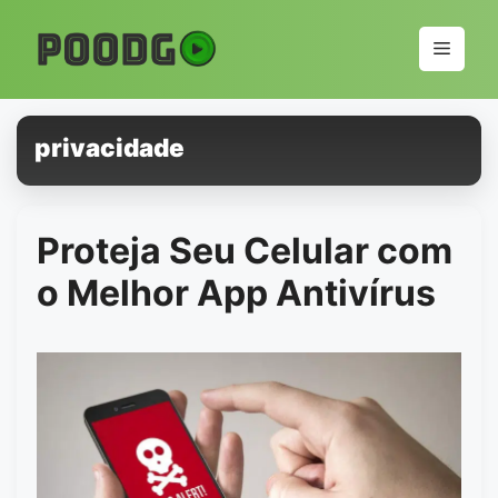
Pular
para
Menu
o
conteúdo
privacidade
Proteja Seu Celular com
o Melhor App Antivírus