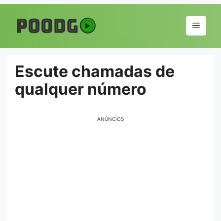
Pular
para
Menu
o
conteúdo
Escute chamadas de
qualquer número
ANÚNCIOS