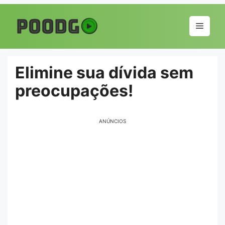
Pular
para
Menu
o
conteúdo
Elimine sua dívida sem
preocupações!
ANÚNCIOS