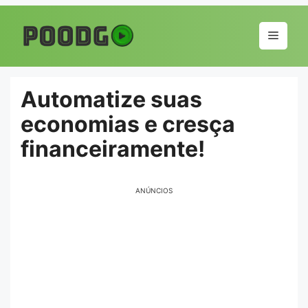
Pular
para
Menu
o
conteúdo
Automatize suas
economias e cresça
financeiramente!
ANÚNCIOS