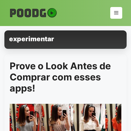
Pular
para
Menu
o
conteúdo
experimentar
Prove o Look Antes de
Comprar com esses
apps!