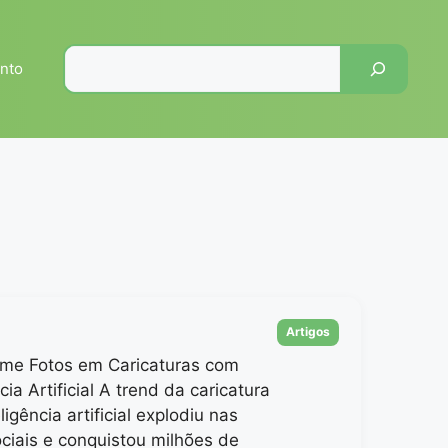
Pesquisar
nto
Categorias
Artigos
rme Fotos em Caricaturas com
cia Artificial A trend da caricatura
ligência artificial explodiu nas
ciais e conquistou milhões de