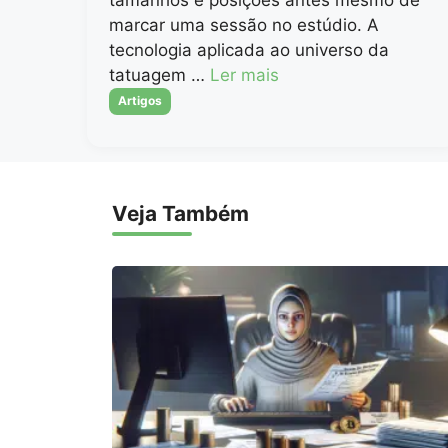
marcar uma sessão no estúdio. A
tecnologia aplicada ao universo da
tatuagem …
Ler mais
Categorias
Artigos
Veja Também