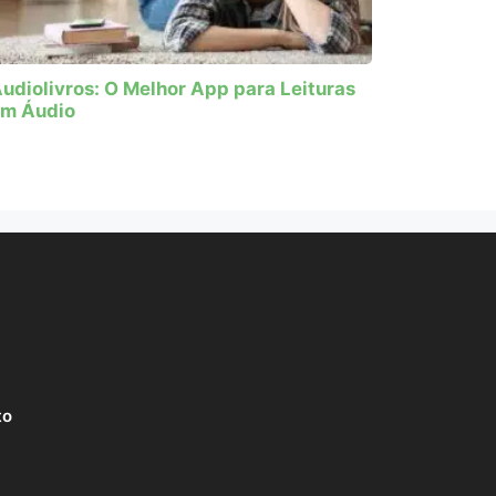
udiolivros: O Melhor App para Leituras
m Áudio
to