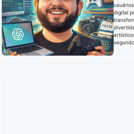
usuário
digital 
transfo
divertid
artístic
segundo