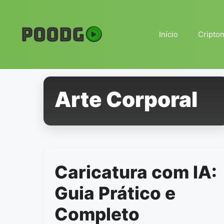
Pular
para
o
Início
Cripto
conteúdo
Arte Corporal
Caricatura com IA:
Guia Prático e
Completo