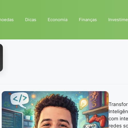
moedas
Dicas
Economia
Finanças
Investime
Transfo
Inteligên
com inte
redes so