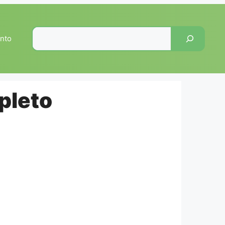
Pesquisar
nto
pleto