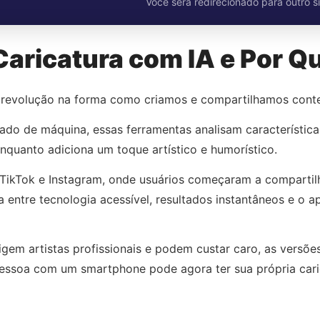
Você será redirecionado para outro si
Caricatura com IA e Por Q
 revolução na forma como criamos e compartilhamos conteú
do de máquina, essas ferramentas analisam características
nquanto adiciona um toque artístico e humorístico.
ikTok e Instagram, onde usuários começaram a compartilh
a entre tecnologia acessível, resultados instantâneos e o a
xigem artistas profissionais e podem custar caro, as versõ
pessoa com um smartphone pode agora ter sua própria cari