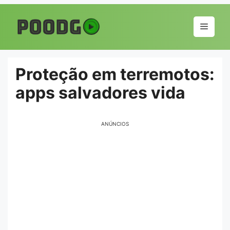
Pular
para
Menu
o
conteúdo
Proteção em terremotos:
apps salvadores vida
ANÚNCIOS