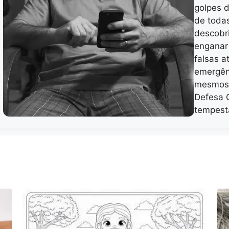
golpes d
de toda
descobr
enganar
falsas a
emergênc
mesmos 
Defesa C
tempest