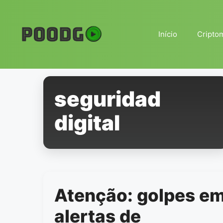
Pular
para
o
Início
Cripto
conteúdo
seguridad
digital
Atenção: golpes e
alertas de