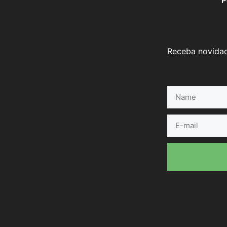
P
Receba novidad
Name
E-
mail