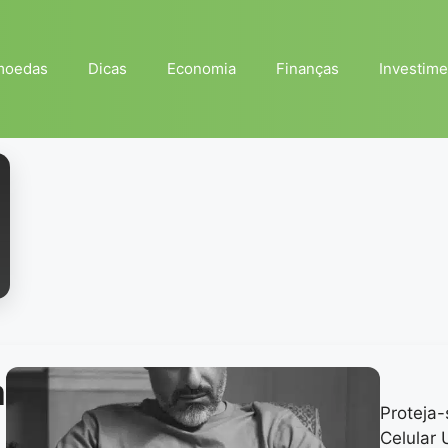
moedas
Dicas
Economia
Finanças
Investime
m
Proteja-
Celular