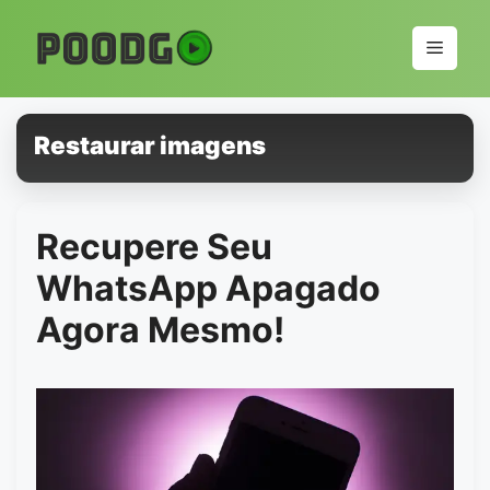
Pular
para
Menu
o
conteúdo
Restaurar imagens
Recupere Seu
WhatsApp Apagado
Agora Mesmo!