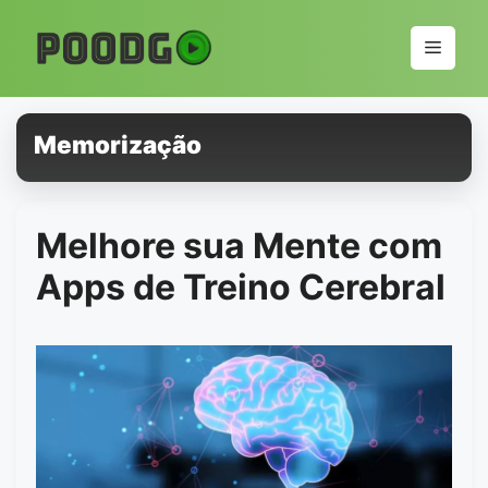
Pular
para
Menu
o
conteúdo
Memorização
Melhore sua Mente com
Apps de Treino Cerebral