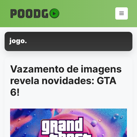
Pular
para
Menu
o
conteúdo
jogo.
Vazamento de imagens
revela novidades: GTA
6!