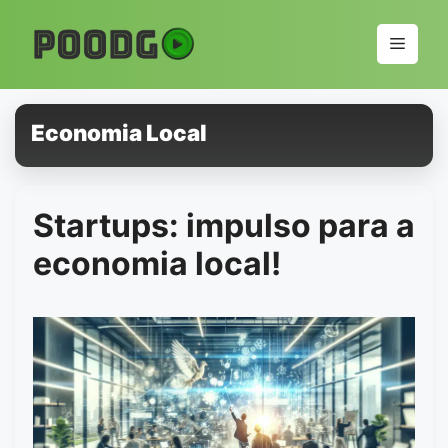
Pular
para
Menu
o
conteúdo
Economia Local
Startups: impulso para a
economia local!