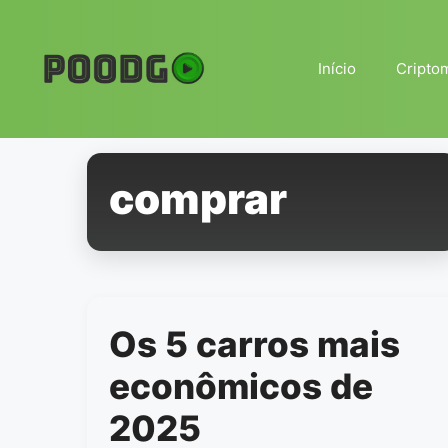
Pular
para
o
Início
Cripto
conteúdo
comprar
Os 5 carros mais
econômicos de
2025