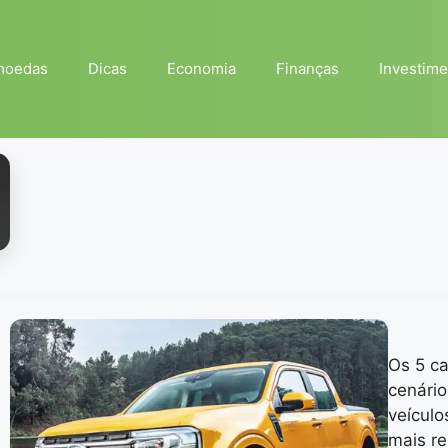
moedas
Dicas
Economia
Finanças
Investime
Os 5 c
cenário
veículo
mais r