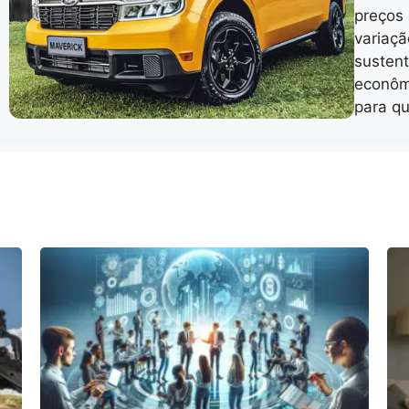
preços
variaçã
sustent
econômi
para q