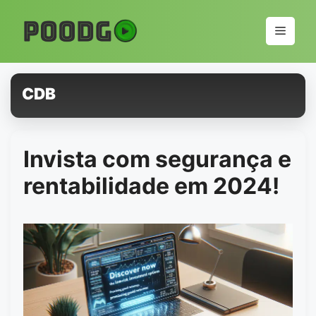
Pular
para
Menu
o
conteúdo
CDB
Invista com segurança e
rentabilidade em 2024!