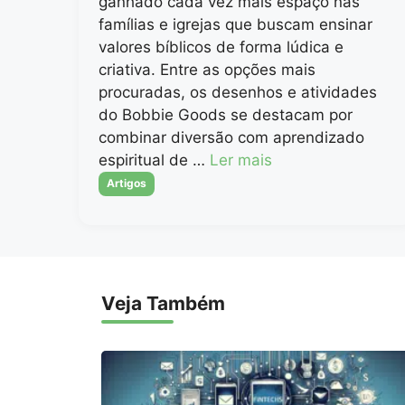
ganhado cada vez mais espaço nas
famílias e igrejas que buscam ensinar
valores bíblicos de forma lúdica e
criativa. Entre as opções mais
procuradas, os desenhos e atividades
do Bobbie Goods se destacam por
combinar diversão com aprendizado
espiritual de …
Ler mais
Categorias
Artigos
Veja Também