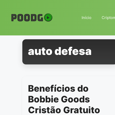
Pular
para
o
Início
Cripto
conteúdo
auto defesa
Benefícios do
Bobbie Goods
Cristão Gratuito