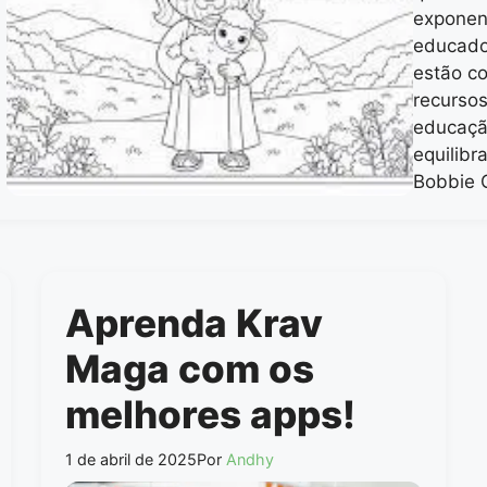
exponenc
educador
estão c
recurso
educação
equilibr
Bobbie
Aprenda Krav
Maga com os
melhores apps!
1 de abril de 2025
Por
Andhy