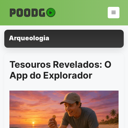
Pular
para
Menu
o
conteúdo
Arqueologia
Tesouros Revelados: O
App do Explorador