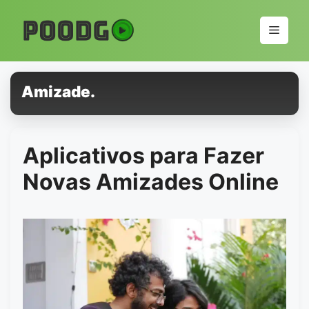
Pular
para
Menu
o
conteúdo
Amizade.
Aplicativos para Fazer
Novas Amizades Online