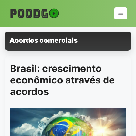
Pular
para
Menu
o
conteúdo
Acordos comerciais
Brasil: crescimento
econômico através de
acordos