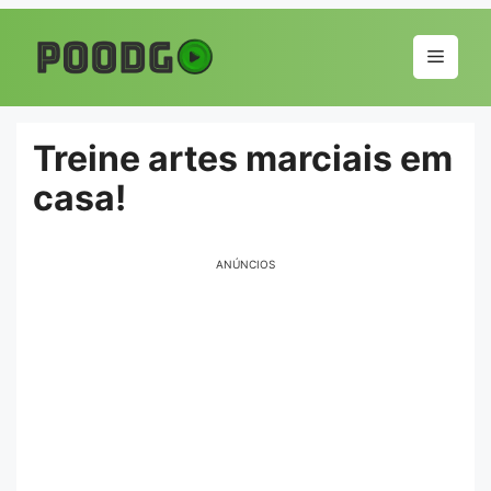
Pular
para
Menu
o
conteúdo
Treine artes marciais em
casa!
ANÚNCIOS