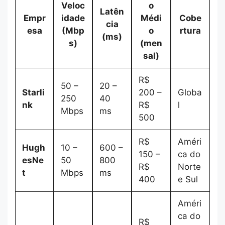
Veloc
o
Latên
Empr
idade
Médi
Cobe
cia
esa
(Mbp
o
rtura
(ms)
s)
(men
sal)
R$
50 –
20 –
Starli
200 –
Globa
250
40
nk
R$
l
Mbps
ms
500
R$
Améri
Hugh
10 –
600 –
150 –
ca do
esNe
50
800
R$
Norte
t
Mbps
ms
400
e Sul
Améri
ca do
R$