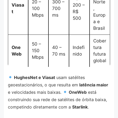
20 –
300 –
Norte
Viasa
200 –
100
700
,
t
R$
Mbps
ms
Europ
500
a e
Brasil
Cober
50 –
One
40 –
Indefi
tura
150
Web
70 ms
nido
futura
Mbps
global
HughesNet e Viasat
usam satélites
geoestacionários, o que resulta em
latência maior
e velocidades mais baixas.
OneWeb
está
construindo sua rede de satélites de órbita baixa,
competindo diretamente com a
Starlink
.