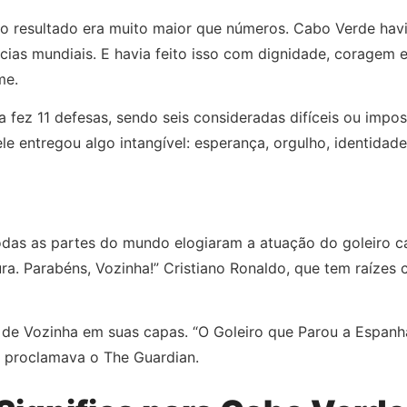
eiro resultado era muito maior que números. Cabo Verde ha
ias mundiais. E havia feito isso com dignidade, coragem 
me.
fez 11 defesas, sendo seis consideradas difíceis ou imposs
le entregou algo intangível: esperança, orgulho, identidade
das as partes do mundo elogiaram a atuação do goleiro cabo
pura. Parabéns, Vozinha!” Cristiano Ronaldo, que tem raíze
de Vozinha em suas capas. “O Goleiro que Parou a Espanha”
”, proclamava o The Guardian.