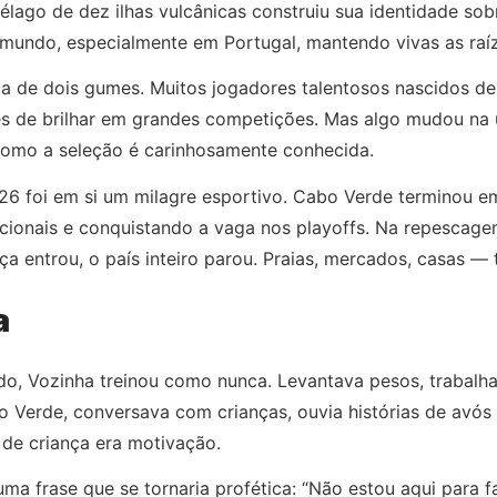
élago de dez ilhas vulcânicas construiu sua identidade sobr
mundo, especialmente em Portugal, mantendo vivas as raíze
ca de dois gumes. Muitos jogadores talentosos nascidos d
es de brilhar em grandes competições. Mas algo mudou na 
como a seleção é carinhosamente conhecida.
26 foi em si um milagre esportivo. Cabo Verde terminou e
dicionais e conquistando a vaga nos playoffs. Na repescag
a entrou, o país inteiro parou. Praias, mercados, casas — 
a
 Vozinha treinou como nunca. Levantava pesos, trabalhava
bo Verde, conversava com crianças, ouvia histórias de av
 de criança era motivação.
ma frase que se tornaria profética: “Não estou aqui para fa