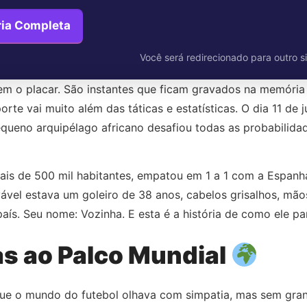
ria Completa
Você será redirecionado para outro si
m o placar. São instantes que ficam gravados na memória
te vai muito além das táticas e estatísticas. O dia 11 de 
ueno arquipélago africano desafiou todas as probabilida
is de 500 mil habitantes, empatou em 1 a 1 com a Espan
vel estava um goleiro de 38 anos, cabelos grisalhos, mão
ís. Seu nome: Vozinha. E esta é a história de como ele pa
as ao Palco Mundial
ue o mundo do futebol olhava com simpatia, mas sem gran