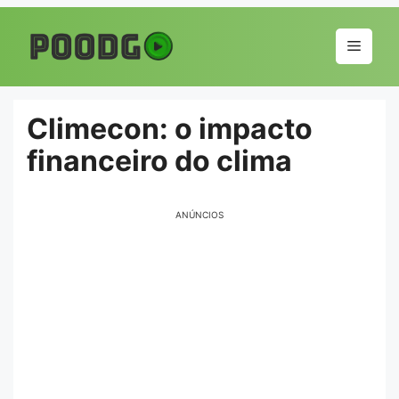
Pular
para
Menu
o
conteúdo
Climecon: o impacto
financeiro do clima
ANÚNCIOS