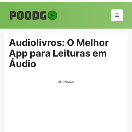
Pular
para
Menu
o
conteúdo
Audiolivros: O Melhor
App para Leituras em
Áudio
ANÚNCIOS