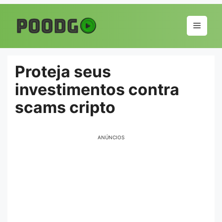
Pular
para
Menu
o
conteúdo
Proteja seus
investimentos contra
scams cripto
ANÚNCIOS