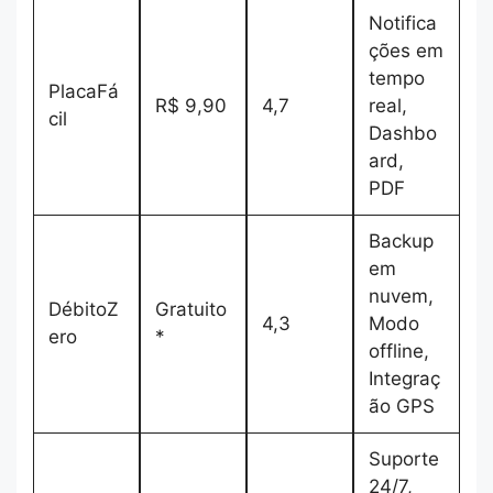
Notifica
ções em
tempo
PlacaFá
R$ 9,90
4,7
real,
cil
Dashbo
ard,
PDF
Backup
em
nuvem,
DébitoZ
Gratuito
4,3
Modo
ero
*
offline,
Integraç
ão GPS
Suporte
24/7,