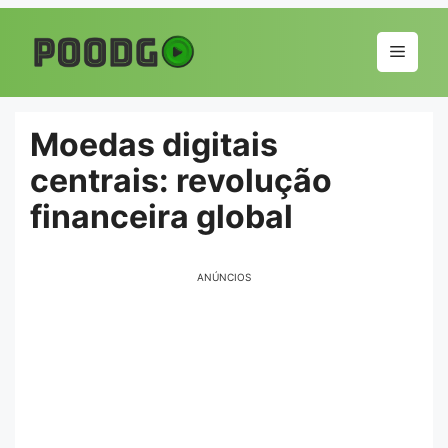
Pular
para
Menu
o
conteúdo
Moedas digitais
centrais: revolução
financeira global
ANÚNCIOS