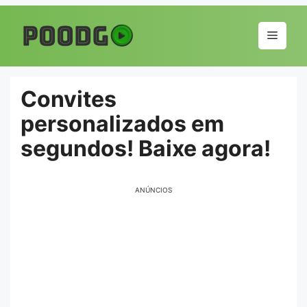
Pular
para
Menu
o
conteúdo
Convites
personalizados em
segundos! Baixe agora!
ANÚNCIOS