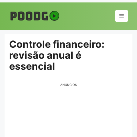
Pular
para
Menu
o
conteúdo
Controle financeiro:
revisão anual é
essencial
ANÚNCIOS