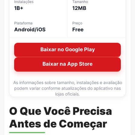
Instalações
Tamanho
1B+
12MB
Plataforma
Preço
Android/iOS
Free
Baixar no Google Play
Baixar na App Store
As informações sobre tamanho, instalações e avaliação
podem variar conforme atualizações do aplicativo nas
lojas oficiais.
O Que Você Precisa
Antes de Começar